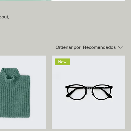
bout,
Ordenar por:
Recomendados
New