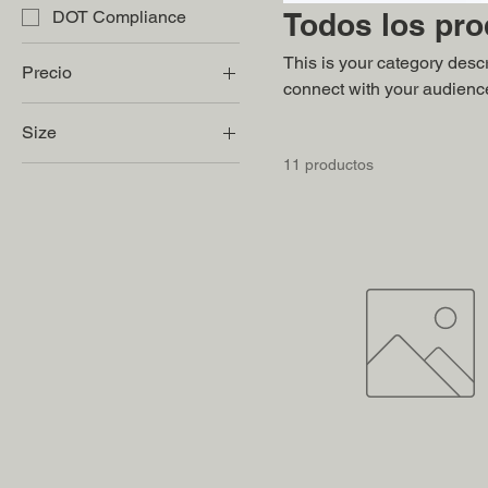
Todos los pr
DOT Compliance
This is your category descri
Precio
connect with your audience
Size
7 US$
857 US$
11 productos
250 ml
500 ml
80 ml
Large
Medium
Small