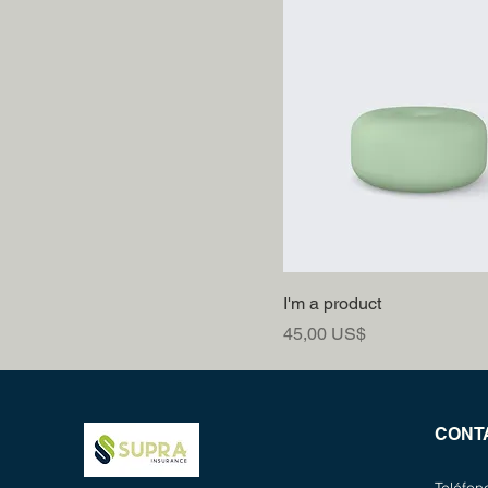
I'm a product
Precio
45,00 US$
CONT
Teléfo