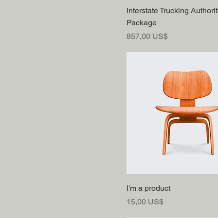
Interstate Trucking Authori
Package
Precio
857,00 US$
I'm a product
Precio
15,00 US$