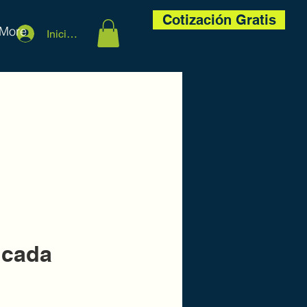
Cotización Gratis
More
Iniciar sesión
icada